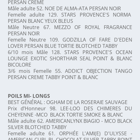
PERSAN CREME
Mâle adulte 52. NOE DE ALMA-ATA PERSAN NOIR
Femelle adulte 129. STARS PROVENCE'S NORMA
PERSAN BLANC YEUX BLEUS
Mâle Neutre 67. MEZZO OF ROYAL FRAGRANCE
PERSAN NOIR
Femelle Neutre 109. GODZILLA OF FARE D'EDEN
LOVER PERSAN BLUE TORTIE BLOTCHED TABBY
6/10 mois Mâle 128. STARS PROVENCE'S OCEAN
LOUNGE EXOTIC SHORTHAIR SEAL POINT & BLANC
BICOLORE
3/6 mois Femelle 55. ADDICT OBJECTION TANGO
PERSAN CREME TABBY POINT & BLANC
POILS MI- LONGS
BEST GÉNÉRAL : OGHAM DE LA ROSERAIE SAUVAGE
Prix d’Honneur 98. LEE-LOO DES CHIMERES DU
CHEYENNE -MCO BLACK TORTIE SMOKE & BLANC
Mâle adulte 62. AMERICANLYNX BIAGIO - MCO BLACK
SILVER BLOTCHED TABBY
Femelle adulte 61. ORPHÉE L'AMI(E) D'ULYSSE -
AMERICAN CURL PL CHOCOLAT SILVER TABBY POINT