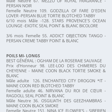
Mâle Neutre 67. MEZZO OF ROYAL FRAGRANCE -
PERSAN NOIR
Femelle Neutre 109. GODZILLA OF FARE D'EDEN
LOVER -PERSAN BLUE TORTIE BLOTCHED TABBY
6/10 mois Mâle -128. STARS PROVENCE'S OCEAN
LOUNGE -EXOTIC SEAL POINT & BLANC BICOLORE
3/6 mois Femelle 55. ADDICT OBJECTION TANGO -
PERSAN CREME TABBY POINT & BLANC
POILS MI- LONGS
BEST GÉNÉRAL : OGHAM DE LA ROSERAIE SAUVAGE
Prix d’Honneur 98. LEE-LOO DES CHIMERES DU
CHEYENNE - MAINE COON BLACK TORTIE SMOKE &
BLANC
Mâle adulte 126. ENCHANTED CITY DROGON *IT -
MAINE COON RED BLOTCHED TABBY
Femelle adulte 46. NIRVANA DU ROI DE CŒUR -
RAGDOLL SEAL POINT & BLANC
Mâle Neutre 36. OSGILIATH DES GEEZHAMBRAS -
MAINE COON BLACK SMOKE
Femelle Neutre 151. NINA ICE FLOWER'S - SIBERIEN